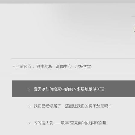
◦ 当前位置：
联丰地板
-
新闻中心
-
地板学堂
>
夏天该如何给家中的实木多层地板做护理
>
我们已经蜗居了，还能让我们的房子憋屈吗？
>
闪闪惹人爱——联丰“莹亮面”地板闪耀面世