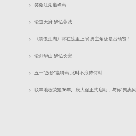
>
笑傲江湖巅峰惠
>
论道天府 醉忆蓉城
>
《笑傲江湖》将在这里上演 男主角还是吕颂贤！
>
论剑华山 醉忆长安
>
五一“放价”赢特惠,此时不浪待何时
>
联丰地板荣耀36年厂庆大促正式启动，与你“聚惠风