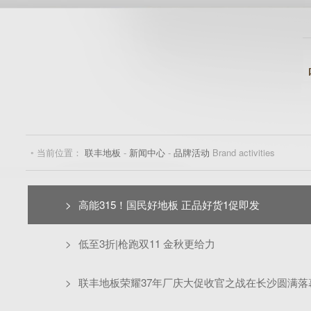
◦ 当前位置：
联丰地板
-
新闻中心
-
品牌活动
Brand activities
>
高能315！国民好地板 正品好货1促即发
>
低至3折|枪跑双11 金秋更给力
>
联丰地板荣耀37年厂庆大促收官之战在长沙圆满落