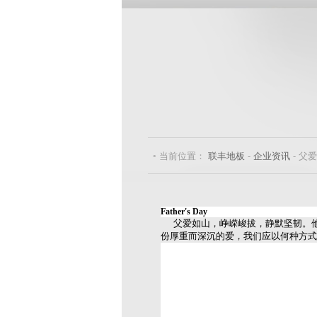
◦ 当前位置：
联丰地板
-
企业资讯
- 父
Father's Day
父
爱如山，峥嵘峻拔，静默坚韧。
份厚重而深沉的爱，我们应以何种方式