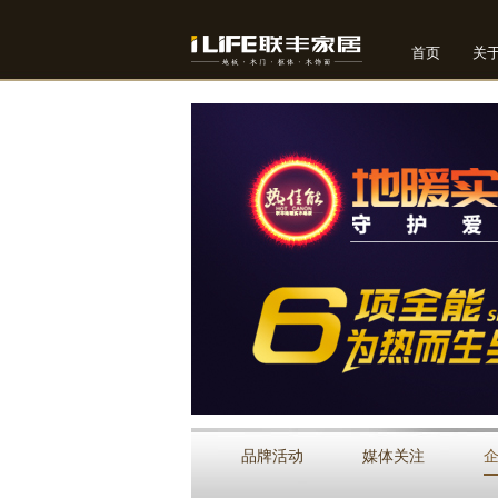
首页
关
2
3
4
5
品牌活动
媒体关注