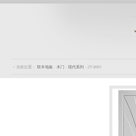
◦ 当前位置：
联丰地板
-
木门
-
现代系列
- JY-3001